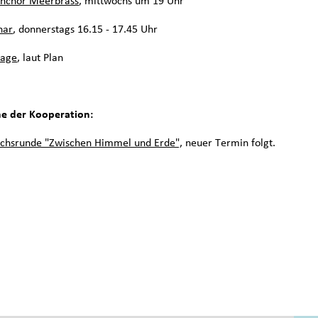
nchor Meerbrass
, mittwochs um 19 Uhr
har
, donnerstags 16.15 - 17.45 Uhr
Tage
, laut Plan
e der Kooperation:
chsrunde "Zwischen Himmel und Erde",
neuer Termin folgt.