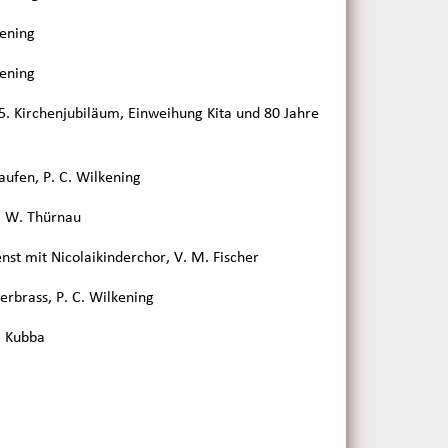
kening
kening
55. Kirchenjubiläum, Einweihung Kita und 80 Jahre
aufen, P. C. Wilkening
R. W. Thürnau
nst mit Nicolaikinderchor, V. M. Fischer
rbrass, P. C. Wilkening
N. Kubba