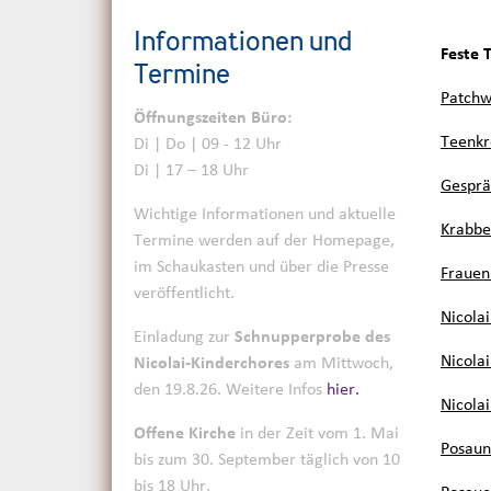
Informationen und
Feste 
Termine
Patchw
Öffnungszeiten Büro:
Teenkr
Di | Do | 09 - 12 Uhr
Di | 17 – 18 Uhr
Gesprä
Wichtige Informationen und aktuelle
Krabbe
Termine werden auf der Homepage,
im Schaukasten und über die Presse
Frauen
veröffentlicht.
Nicola
Einladung zur
Schnupperprobe des
Nicola
Nicolai-Kinderchores
am Mittwoch,
den 19.8.26. Weitere Infos
hier.
Nicola
Offene Kirche
in der Zeit vom 1. Mai
Posaun
bis zum 30. September täglich von 10
bis 18 Uhr.