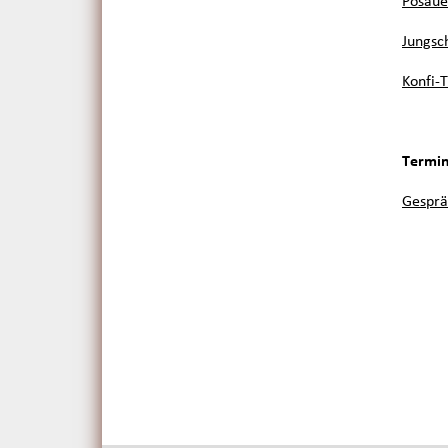
Posaue
Jungsc
Konfi-
Termin
Gesprä